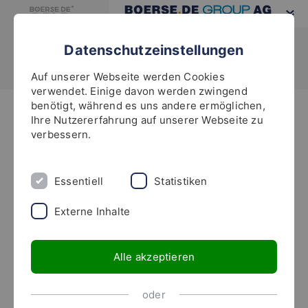
Datenschutzeinstellungen
Auf unserer Webseite werden Cookies
verwendet. Einige davon werden zwingend
benötigt, während es uns andere ermöglichen,
Highlights
Ihre Nutzererfahrung auf unserer Webseite zu
verbessern.
Was ist „Responsible Gold“?
Für die Produktion der boerse.de-Goldmünzen
Essentiell
Statistiken
wird ausschließlich Responsible Gold verwendet.
Externe Inhalte
Die verantwortliche Raffinerie ist Valcambi aus der
Schweiz, die angesichts einer jährlichen Kapazität
Alle akzeptieren
von 2000 Tonnen Edelmetall als mit Abstand größte
Scheideanstalt der Welt gilt. Neben der Raffination
oder
zählen zu den Valcambi-Geschäftsbereichen auch