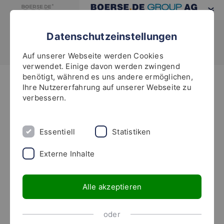
Datenschutzeinstellungen
Auf unserer Webseite werden Cookies
verwendet. Einige davon werden zwingend
benötigt, während es uns andere ermöglichen,
Highlights
Ihre Nutzererfahrung auf unserer Webseite zu
verbessern.
3.764,14 €
Gold in Euro
+2,25% +82,66 €
Essentiell
Statistiken
boerse.de-Gold-ETC (TMG0LD)
375,52 €
+1,97% +7,24 €
Externe Inhalte
07.08.2026 21:55 Uhr | Quelle: boerse.de
Alle akzeptieren
boerse.de-Gold!
oder
Physischer Goldbestand am 06. August 2026